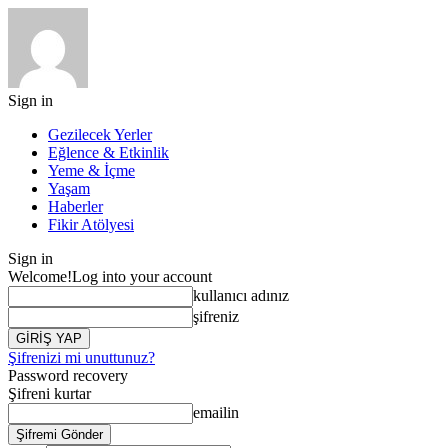
Sign in
Gezilecek Yerler
Eğlence & Etkinlik
Yeme & İçme
Yaşam
Haberler
Fikir Atölyesi
Sign in
Welcome!
Log into your account
kullanıcı adınız
şifreniz
Şifrenizi mi unuttunuz?
Password recovery
Şifreni kurtar
emailin