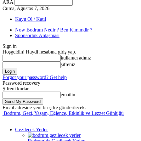
ARA
Cuma, Ağustos 7, 2026
Kayıt Ol / Katıl
Now Bodrum Nedir ? Ben Kimimdir ?
Sponsorluk Anlaşması
Sign in
Hoşgeldin! Haydi hesabına giriş yap.
kullanıcı adınız
şifreniz
Forgot your password? Get help
Password recovery
Şifreni kurtar
emailin
Email adresine yeni bir şifre gönderilecek.
Bodrum, Gezi, Yaşam, Eğlence, Etkinlik ve Lezzet Günlüğü
Gezilecek Yerler
Bodrum’da Gezilecek Yerler