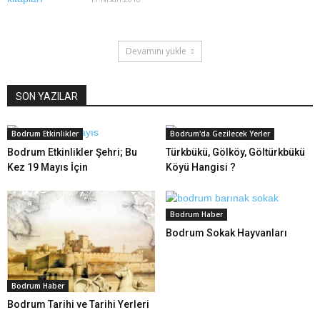
Devamını yükle
SON YAZILAR
Bodrum Etkinlikler
Bodrum'da Gezilecek Yerler
Bodrum Etkinlikler Şehri; Bu
Türkbükü, Gölköy, Göltürkbükü
Kez 19 Mayıs İçin
Köyü Hangisi ?
Bodrum Haber
Bodrum Sokak Hayvanları
Bodrum Haber
Bodrum Tarihi ve Tarihi Yerleri