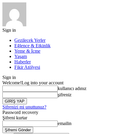
Sign in
Gezilecek Yerler
Eğlence & Etkinlik
Yeme & İçme
Yaşam
Haberler
Fikir Atölyesi
Sign in
Welcome!
Log into your account
kullanıcı adınız
şifreniz
Şifrenizi mi unuttunuz?
Password recovery
Şifreni kurtar
emailin