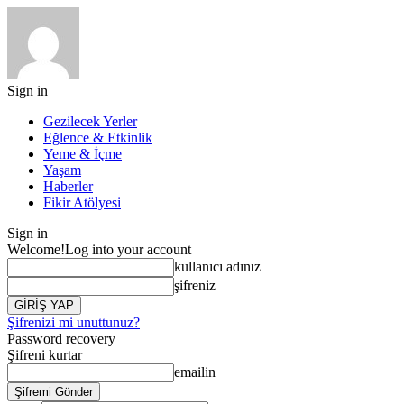
Sign in
Gezilecek Yerler
Eğlence & Etkinlik
Yeme & İçme
Yaşam
Haberler
Fikir Atölyesi
Sign in
Welcome!
Log into your account
kullanıcı adınız
şifreniz
Şifrenizi mi unuttunuz?
Password recovery
Şifreni kurtar
emailin