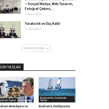
– Sosyal Medya, Web Tasarım,
Fotoğraf Çekimi,...
7 Kasım 2024
Yaratıcılık ve Düş Katili
17 Eylül 2017
Devamını yükle
SON YAZILAR
Bodrum'da Gezilecek
odrum Haber
Yerler
drum Belediyesi ve
Bodrum’a Geldiyseniz