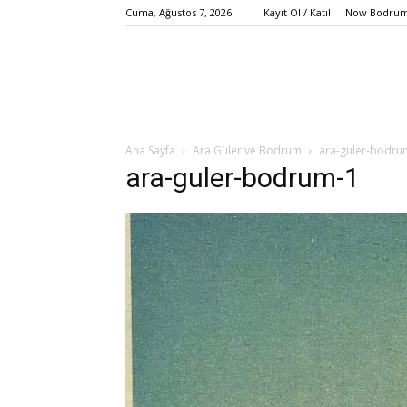
Cuma, Ağustos 7, 2026
Kayıt Ol / Katıl
Now Bodrum 
Ana Sayfa
Ara Güler ve Bodrum
ara-guler-bodru
ara-guler-bodrum-1