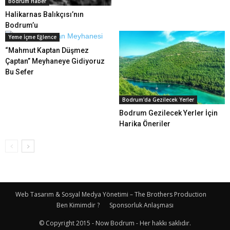
Bodrum Haber
Halikarnas Balıkçısı’nın
Bodrum’u
Yeme İçme Eğlence
“Mahmut Kaptan Düşmez
Çaptan” Meyhaneye Gidiyoruz
Bu Sefer
Bodrum'da Gezilecek Yerler
Bodrum Gezilecek Yerler İçin
Harika Öneriler
Web Tasarım & Sosyal Medya Yönetimi – The Brothers Production
Ben Kimimdir ?
Sponsorluk Anlaşması
© Copyright 2015 - Now Bodrum - Her hakkı saklıdır.