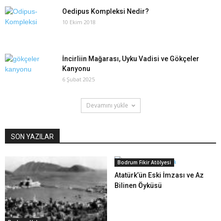
Oedipus Kompleksi Nedir?
10 Ekim 2018
İncirliin Mağarası, Uyku Vadisi ve Gökçeler
Kanyonu
6 Şubat 2025
Devamını yükle
SON YAZILAR
Bodrum Fikir Atölyesi
Atatürk’ün Eski İmzası ve Az
Bilinen Öyküsü