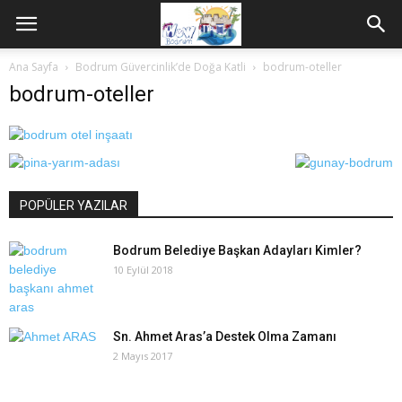
Ana Sayfa
Bodrum Güvercinlik’de Doğa Katli
bodrum-oteller
bodrum-oteller
POPÜLER YAZILAR
Bodrum Belediye Başkan Adayları Kimler?
10 Eylül 2018
Sn. Ahmet Aras’a Destek Olma Zamanı
2 Mayıs 2017