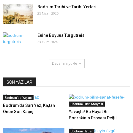
Bodrum Tarihi ve Tarihi Yerleri
25 Nisan 2025
Enine Boyuna Turgutreis
23 Ekim 2024
Devamını yükle
SON YAZILAR
Bodrum'da Yaşam
Bodrum Fikir Atölyesi
Bodrum’da Sarı Yaz, Kıştan
Önce Son Kaçış
Yavaşla! Bu Hayat Bir
Sonrakinin Provası Değil
Bodrum Haber