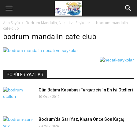
Ana Sayfa
Bodrum Mandalin, Necati ve Saykolar
bodrum-mandalin-
cafe-club
bodrum-mandalin-cafe-club
POPÜLER YAZILAR
Gün Batımı Kasabası Turgutreis’in En İyi Otelleri
10 Ocak 2019
Bodrum’da Sarı Yaz, Kıştan Önce Son Kaçış
7 Aralık 2024