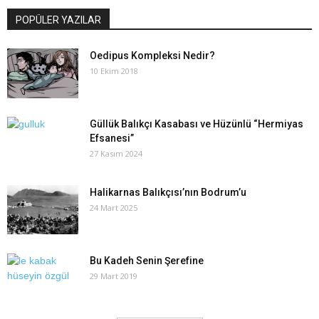
POPÜLER YAZILAR
Oedipus Kompleksi Nedir?
10 Ekim 2018
Güllük Balıkçı Kasabası ve Hüzünlü “Hermiyas
Efsanesi”
27 Kasım 2024
Halikarnas Balıkçısı’nın Bodrum’u
24 Mart 2025
Bu Kadeh Senin Şerefine
29 Mart 2019