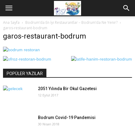
Ana Sayfa
Bodrum’da En İyi Restaurantlar – Bodrum’da Ne Yenir?
garos-restaurant-bodrum
garos-restaurant-bodrum
POPÜLER YAZILAR
2051 Yılında Bir Okul Gazetesi
12 Eylül 2017
Bodrum Covid-19 Pandemisi
30 Nisan 2018