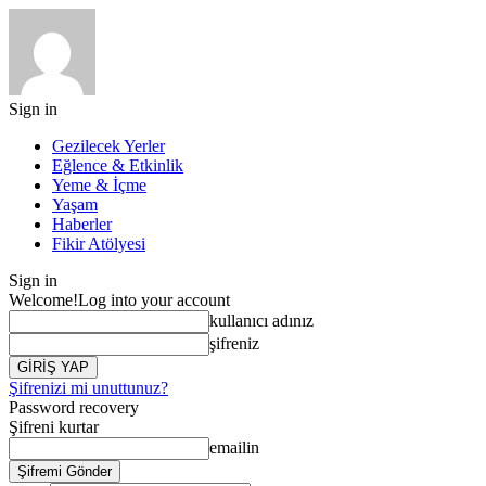
Sign in
Gezilecek Yerler
Eğlence & Etkinlik
Yeme & İçme
Yaşam
Haberler
Fikir Atölyesi
Sign in
Welcome!
Log into your account
kullanıcı adınız
şifreniz
Şifrenizi mi unuttunuz?
Password recovery
Şifreni kurtar
emailin