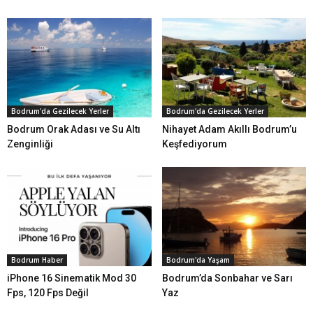
Bodrum'da Gezilecek Yerler
Bodrum'da Gezilecek Yerler
Bodrum Orak Adası ve Su Altı
Nihayet Adam Akıllı Bodrum’u
Zenginliği
Keşfediyorum
Bodrum Haber
Bodrum'da Yaşam
iPhone 16 Sinematik Mod 30
Bodrum’da Sonbahar ve Sarı
Fps, 120 Fps Değil
Yaz