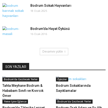
Bodrum Sokak Hayvanları
18 Ocak 2025
Bodrum’da Hayat Öyküsü
16 Ocak 2016
Devamını yükle
SON YAZILAR
Bodrum'da Gezilecek Yerler
Öyküler
Tahta Meyhane Bodrum &
Bodrum Sokaklarında
Hababam Sınıfı ve Kıvırcık
Sayıklamalar
Ömer
Yeme İçme Eğlence
Bodrum'da Gezilecek Yerler
Bodrum’da 7 Harika Lezzet
Bodrum Orak Adası ve Su Altı