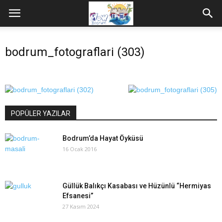
bodrum_fotograflari (303)
POPÜLER YAZILAR
Bodrum’da Hayat Öyküsü
16 Ocak 2016
Güllük Balıkçı Kasabası ve Hüzünlü “Hermiyas
Efsanesi”
27 Kasım 2024