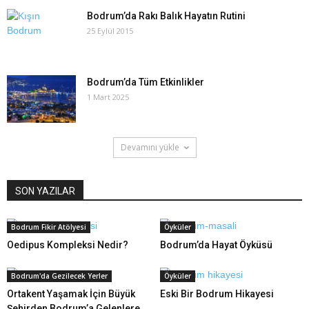
Bodrum’da Rakı Balık Hayatın Rutini
25 Eylül 2015
Bodrum’da Tüm Etkinlikler
1 Mart 2025
Devamını yükle
SON YAZILAR
Bodrum Fikir Atölyesi
Öyküler
Oedipus Kompleksi Nedir?
Bodrum’da Hayat Öyküsü
Bodrum'da Gezilecek Yerler
Öyküler
Ortakent Yaşamak İçin Büyük
Eski Bir Bodrum Hikayesi
Şehirden Bodrum’a Gelenlere