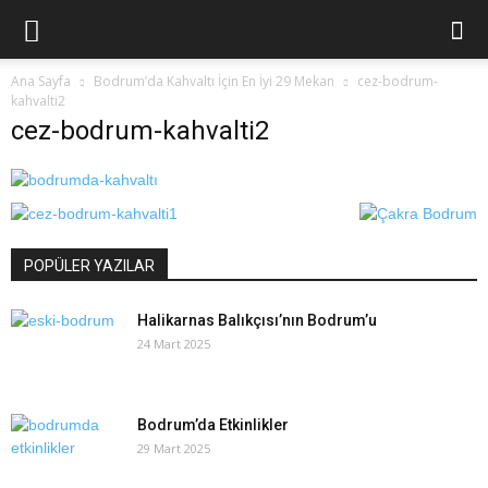
Ana Sayfa
Bodrum’da Kahvaltı İçin En İyi 29 Mekan
cez-bodrum-
kahvalti2
cez-bodrum-kahvalti2
POPÜLER YAZILAR
Halikarnas Balıkçısı’nın Bodrum’u
24 Mart 2025
Bodrum’da Etkinlikler
29 Mart 2025