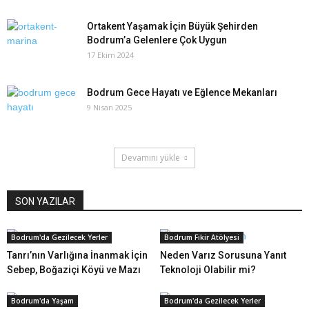
Ortakent Yaşamak İçin Büyük Şehirden
Bodrum’a Gelenlere Çok Uygun
17 Ekim 2024
Bodrum Gece Hayatı ve Eğlence Mekanları
9 Nisan 2025
Devamını yükle
SON YAZILAR
Bodrum'da Gezilecek Yerler
Bodrum Fikir Atölyesi
Tanrı’nın Varlığına İnanmak İçin
Neden Varız Sorusuna Yanıt
Sebep, Boğaziçi Köyü ve Mazı
Teknoloji Olabilir mi?
Bodrum'da Yaşam
Bodrum'da Gezilecek Yerler