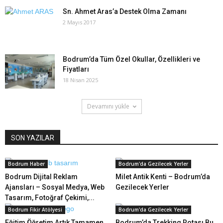
Sn. Ahmet Aras’a Destek Olma Zamanı
2 Mayıs 2017
Bodrum’da Tüm Özel Okullar, Özellikleri ve
Fiyatları
18 Nisan 2025
Devamını yükle
SON YAZILAR
Bodrum Haber
Bodrum'da Gezilecek Yerler
Bodrum Dijital Reklam
Milet Antik Kenti – Bodrum’da
Ajansları – Sosyal Medya, Web
Gezilecek Yerler
Tasarım, Fotoğraf Çekimi,...
Bodrum Fikir Atölyesi
Bodrum'da Gezilecek Yerler
Eğitim Öğretim Artık Tamamen
Bodrum’da Trekking Rotası Bu