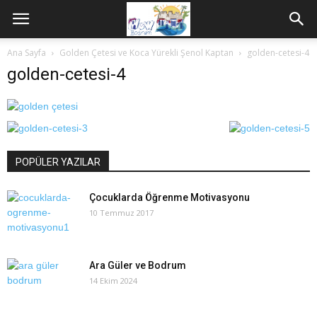
Ana Sayfa
Golden Çetesi ve Koca Yürekli Şenol Kaptan
golden-cetesi-4
golden-cetesi-4
POPÜLER YAZILAR
Çocuklarda Öğrenme Motivasyonu
10 Temmuz 2017
Ara Güler ve Bodrum
14 Ekim 2024