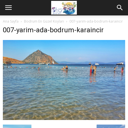
Ana Sayfa
Bodrum En Güzel Koyları
007-yarim-ada-bodrum-karaincir
007-yarim-ada-bodrum-karaincir