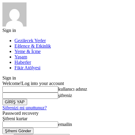
Sign in
Gezilecek Yerler
Eğlence & Etkinlik
Yeme & İçme
Yaşam
Haberler
Fikir Atölyesi
Sign in
Welcome!
Log into your account
kullanıcı adınız
şifreniz
Şifrenizi mi unuttunuz?
Password recovery
Şifreni kurtar
emailin