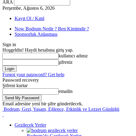
ARA
Perşembe, Ağustos 6, 2026
Kayıt Ol / Katıl
Now Bodrum Nedir ? Ben Kimimdir ?
Sponsorluk Anlaşması
Sign in
Hoşgeldin! Haydi hesabına giriş yap.
kullanıcı adınız
şifreniz
Forgot your password? Get help
Password recovery
Şifreni kurtar
emailin
Email adresine yeni bir şifre gönderilecek.
Bodrum, Gezi, Yaşam, Eğlence, Etkinlik ve Lezzet Günlüğü
Gezilecek Yerler
Bodrum’da Gezilecek Yerler