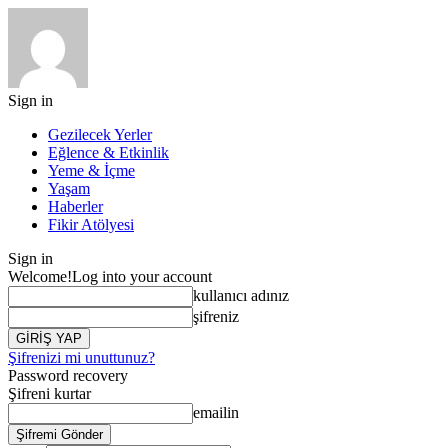
Sign in
Gezilecek Yerler
Eğlence & Etkinlik
Yeme & İçme
Yaşam
Haberler
Fikir Atölyesi
Sign in
Welcome!
Log into your account
kullanıcı adınız
şifreniz
Şifrenizi mi unuttunuz?
Password recovery
Şifreni kurtar
emailin