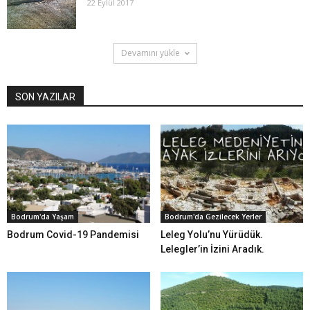
22 Eylül 2017
Devamını yükle
SON YAZILAR
Bodrum'da Yaşam
Bodrum'da Gezilecek Yerler
Bodrum Covid-19 Pandemisi
Leleg Yolu’nu Yürüdük.
Lelegler’in İzini Aradık.