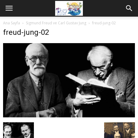
Ana Sayfa
Sigmund Freud ve Carl Gustav Jung
freud-jung-02
freud-jung-02