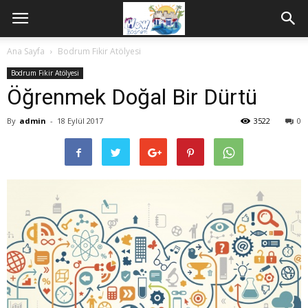
Ana Sayfa
Bodrum Fikir Atölyesi
Bodrum Fikir Atölyesi
Öğrenmek Doğal Bir Dürtü
By
admin
-
18 Eylül 2017
3522
0