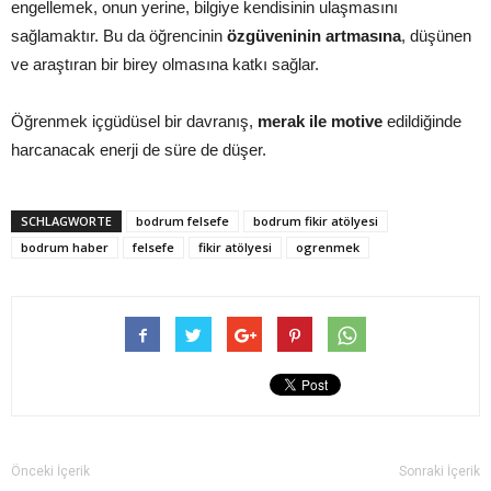
engellemek, onun yerine, bilgiye kendisinin ulaşmasını
sağlamaktır. Bu da öğrencinin
özgüveninin artmasına
, düşünen
ve araştıran bir birey olmasına katkı sağlar.
Öğrenmek içgüdüsel bir davranış,
merak ile motive
edildiğinde
harcanacak enerji de süre de düşer.
SCHLAGWORTE
bodrum felsefe
bodrum fikir atölyesi
bodrum haber
felsefe
fikir atölyesi
ogrenmek
Önceki İçerik
Sonraki İçerik