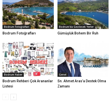
Bodrum Fotoğrafları
Bodrum'da Gezilecek Yerler
Bodrum Fotoğrafları
Gümüşlük Bohem Bir Ruh
Bodrum Haber
Genel
Bodrum Rehberi Çok Arananlar
Sn. Ahmet Aras’a Destek Olma
Listesi
Zamanı