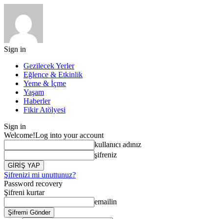
Sign in
Gezilecek Yerler
Eğlence & Etkinlik
Yeme & İçme
Yaşam
Haberler
Fikir Atölyesi
Sign in
Welcome!
Log into your account
kullanıcı adınız
şifreniz
Şifrenizi mi unuttunuz?
Password recovery
Şifreni kurtar
emailin