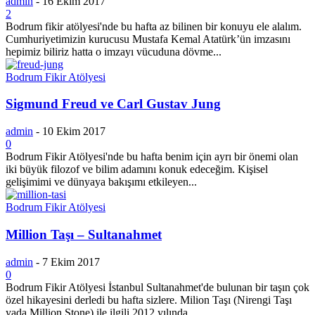
admin
-
16 Ekim 2017
2
Bodrum fikir atölyesi'nde bu hafta az bilinen bir konuyu ele alalım.
Cumhuriyetimizin kurucusu Mustafa Kemal Atatürk’ün imzasını
hepimiz biliriz hatta o imzayı vücuduna dövme...
Bodrum Fikir Atölyesi
Sigmund Freud ve Carl Gustav Jung
admin
-
10 Ekim 2017
0
Bodrum Fikir Atölyesi'nde bu hafta benim için ayrı bir önemi olan
iki büyük filozof ve bilim adamını konuk edeceğim. Kişisel
gelişimimi ve dünyaya bakışımı etkileyen...
Bodrum Fikir Atölyesi
Million Taşı – Sultanahmet
admin
-
7 Ekim 2017
0
Bodrum Fikir Atölyesi İstanbul Sultanahmet'de bulunan bir taşın çok
özel hikayesini derledi bu hafta sizlere. Milion Taşı (Nirengi Taşı
yada Million Stone) ile ilgili 2012 yılında...